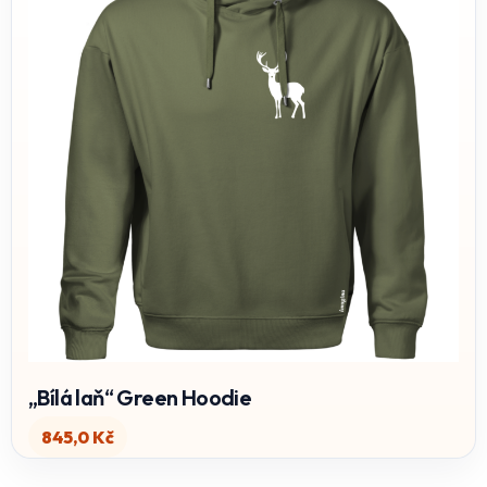
„Bílá laň“ Green Hoodie
845,0
Kč