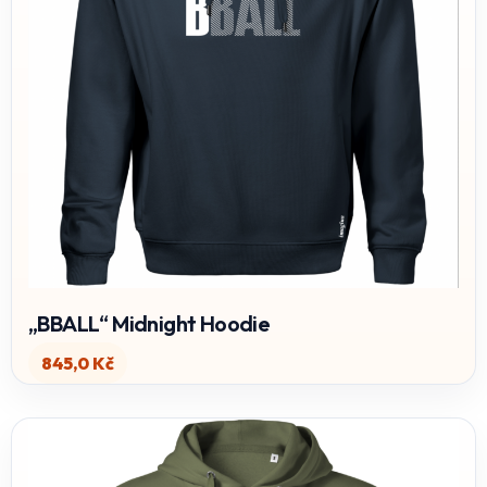
„BBALL“ Midnight Hoodie
845,0
Kč