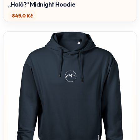
„Haló?“ Midnight Hoodie
845,0
Kč