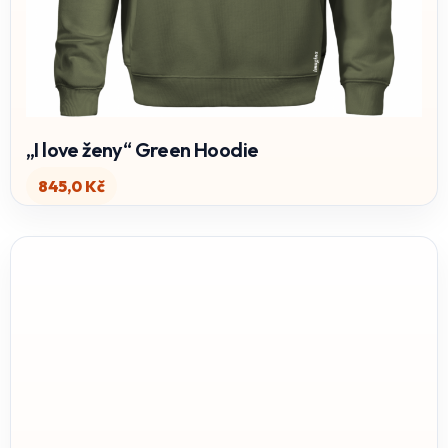
„I love ženy“ Green Hoodie
845,0
Kč