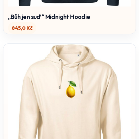
„Bůh jen suď“ Midnight Hoodie
845,0
Kč