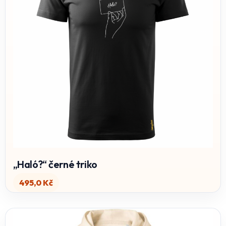
„Haló?“ černé triko
495,0
Kč