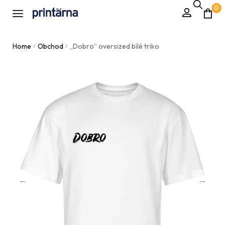
0
Home
Obchod
„Dobro“ oversized bílé triko
/
/