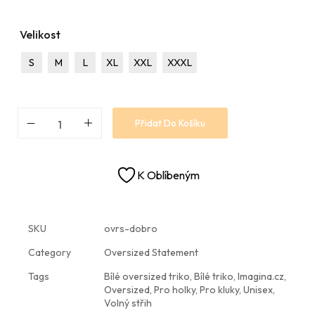
Velikost
S
M
L
XL
XXL
XXXL
Přidat Do Košíku
K Oblíbeným
SKU
ovrs-dobro
Category
Oversized Statement
Tags
Bílé oversized triko
,
Bílé triko
,
Imagina.cz
,
Oversized
,
Pro holky
,
Pro kluky
,
Unisex
,
Volný střih