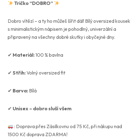
Tričko “DOBRO”
Dobro vítězí – a ty ho můžeš šířit dál! Bílý oversized kousek
s minimalistickým nápisem je pohodlný, univerzální a
připravený na všechny dobré skutky i obyčejné dny.
✔
Materiál:
100 % bavlna
✔
Střih:
Volný oversized fit
✔
Barva:
Bílá
✔
Unisex – dobro sluší všem
: Doprava přes Zásilkovnu od 75 Kč, při nákupu nad
1500 Kč doprava ZDARMA!