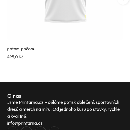
potom. počom.
495,0
Kč
Compare
O nas
Jsme Printárna.cz – děláme potisk oblečení, sportovních
dresů a merch na míru. Od jednoho kusu po stovky, rychle
a kvalitně.
info@printarna.cz