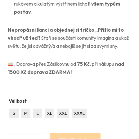
rukávem a kulatým výstřihem lichotí
všem typům
postav
.
Nepropásni šanci a objednej si tričko „Přišlo mi to
vhod“ už teď!
Staň se součástí komunity Imagina a ukaž
světu, že jsi odvážný/á a nebojíš se jít si za svými sny.
: Doprava přes Zásilkovnu od
75
Kč
, při nákupu
nad
1500 Kč doprava ZDARMA!
Velikost
S
M
L
XL
XXL
XXXL