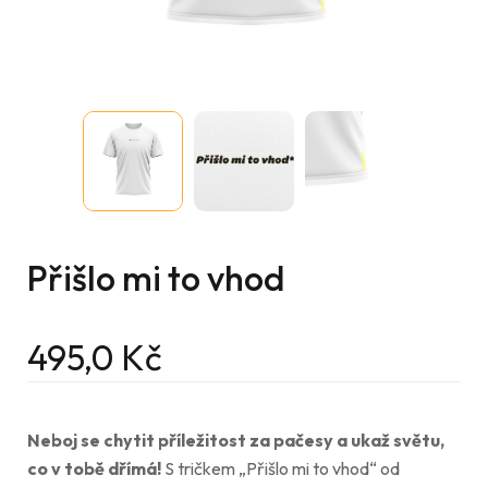
Přišlo mi to vhod
495,0
Kč
Neboj se chytit příležitost za pačesy a ukaž světu,
co v tobě dřímá!
S tričkem „Přišlo mi to vhod“ od