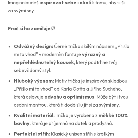
Imagina budeš
inspirovat sebe i okolí
k tomu, aby si šli
za svými sny.
Proč si ho zamiluješ?
Odvážný design:
Černé tričko s bílým nápisem „Přišlo
mi to vhod“ v moderním fontu je
výrazný a
nepřehlédnutelný kousek
, který podtrhne tvůj
sebevědomý styl.
Hluboký význam:
Motiv trička je inspirován skladbou
„Přišlo mi to vhod“ od Karla Gotta a Jiřího Suchého,
která oslavuje
odvahu a optimismus
. Může být i tvou
osobní mantrou, která ti dodá sílu jít si za svými sny.
Kvalitní materiál:
Tričko je vyrobeno z
měkké 100%
bavlny
, která je příjemná na dotek a prodyšná.
Perfektní střih:
Klasický unisex střih s krátkým