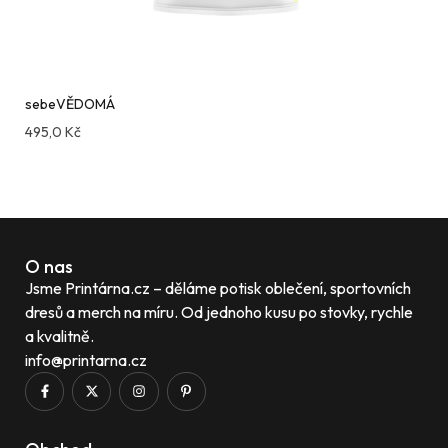
sebeVĚDOMÁ
495,0
Kč
Compare
O nas
Jsme Printárna.cz – děláme potisk oblečení, sportovních
dresů a merch na míru. Od jednoho kusu po stovky, rychle
a kvalitně.
info@printarna.cz