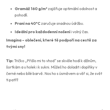
Gramáž 160 g/m²
zajišťuje optimální odolnost a
pohodlí.
Praní na 40°C
zaručuje snadnou údržbu.
Ideální pro každodenní nošení
i volný čas.
Imagina – oblečení, které tě podpoří na cestě za
tvými sny!
Tip:
Tričko „Přišlo mi to vhod“ se skvěle hodí k džínům,
šortkám a u holek i k sukni. Můžeš ho doladit i doplňky v
černé nebo bílé barvě. Nos ho s úsměvem a věř si, že svět
ti patří!