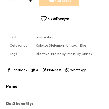
Přidat Do Košíku
K Oblíbeným
SKU
prislo-vhod
Categories
Kolekce Statement
,
Unisex trička
Tags
Bílé triko
,
Pro holky
,
Pro kluky
,
Unisex
Facebook
X
Pinterest
WhatsApp
Popis
Další benefity: