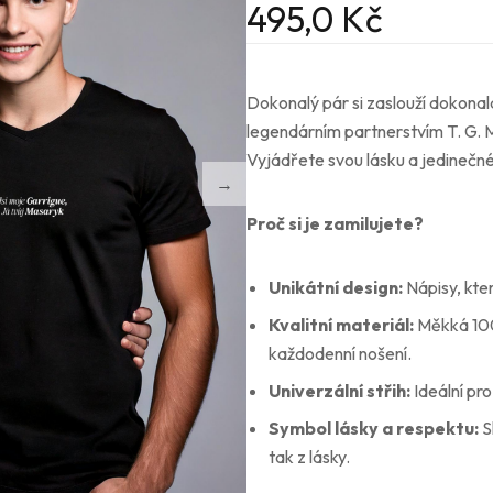
495,0
Kč
Dokonalý pár si zaslouží dokonal
legendárním partnerstvím T. G. 
Vyjádřete svou lásku a jedinečné
Proč si je zamilujete?
Unikátní design:
Nápisy, kter
Kvalitní materiál:
Měkká 100%
každodenní nošení.
Univerzální střih:
Ideální pr
Symbol lásky a respektu:
S
tak z lásky.