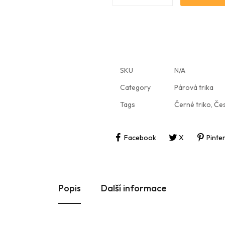
SKU
N/A
Category
Párová trika
Tags
Černé triko
,
Če
Facebook
X
Pinte
Popis
Další informace