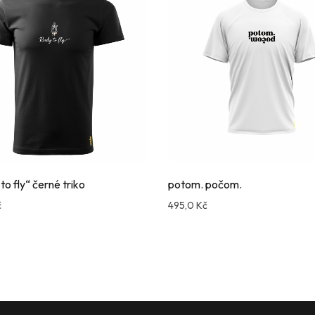
o fly“ černé triko
potom. počom.
č
495,0
Kč
mpare
Compare