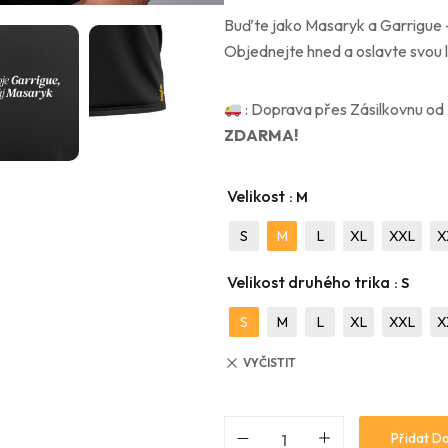
Buďte jako Masaryk a Garrigue –
Objednejte hned a oslavte svou l
: Doprava přes Zásilkovnu od
ZDARMA!
Velikost
: M
S
M
L
XL
XXL
X
Velikost druhého trika
: S
S
M
L
XL
XXL
X
VYČISTIT
Přidat Do