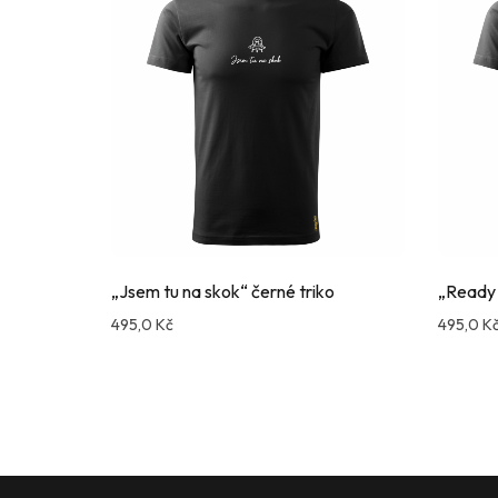
„Jsem tu na skok“ černé triko
„Ready t
495,0
Kč
495,0
K
Compare
Co