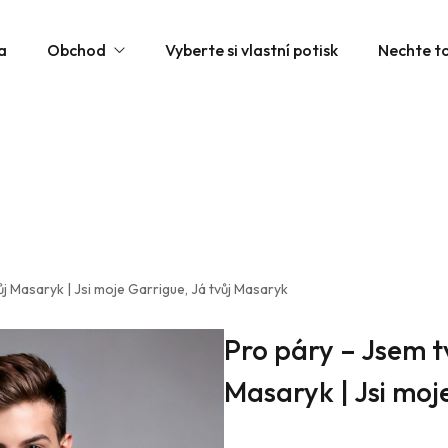
a
Obchod
Vyberte si vlastní potisk
Nechte to
Unisex / Mužská trička
Ženská trika
Dětská trička
Joma Sportovní Vybavení
Joma Sportovní Oblečení
j Masaryk | Jsi moje Garrigue, Já tvůj Masaryk
Joma Boty
Pro páry – Jsem t
Masaryk | Jsi moj