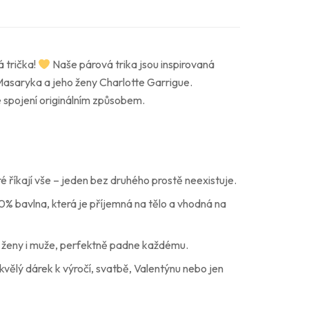
á trička!
Naše párová trika jsou inspirovaná
Masaryka a jeho ženy Charlotte Garrigue.
 spojení originálním způsobem.
é říkají vše – jeden bez druhého prostě neexistuje.
 bavlna, která je příjemná na tělo a vhodná na
o ženy i muže, perfektně padne každému.
kvělý dárek k výročí, svatbě, Valentýnu nebo jen