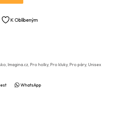
K Oblíbeným
sko
,
Imagina.cz
,
Pro holky
,
Pro kluky
,
Pro páry
,
Unisex
rest
WhatsApp