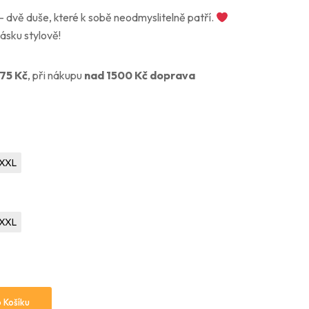
 dvě duše, které k sobě neodmyslitelně patří.
ásku stylově!
75
Kč
, při nákupu
nad 1500 Kč doprava
XXL
XXL
 Košíku