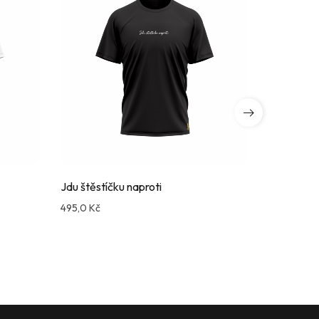
Jdu štěstíčku naproti
Brácha
495,0
Kč
495,0
Kč
Compare
Comp