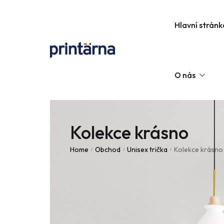
Hlavní stránk
O nás
Kolekce krásno
Kontaktujte nás
Home
Obchod
Unisex trička
Kolekce krásno
/
/
/