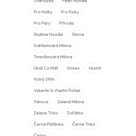
Oversized
Pearl Hoodie
Pro Holky
Pro Kluky
Pro Páry
Příroda
Skyblue Hoodie
Slunce
Světlemodrá Mikina
Tmavěmodrá Mikina
Ukaž Co Máš
Unisex
Vesmír
Volný Střih
Vyberte Si Vlastní Potisk
Vánoce
Zelená Mikina
Zelené Triko
Zvířátka
Černá Plátěnka
Černé Triko
Česko