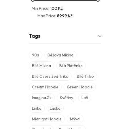
Min Price:
100 Kč
Max Price:
8999 Kč
Tags
90s
Béžová Mikina
Bílá Mikina
Bílá Plátěnka
Bílé Oversized Triko
Bílé Triko
Cream Hoodie
Green Hoodie
Imagina.cz
Květiny
Laň
Linka
Láska
Midnight Hoodie
Mýval