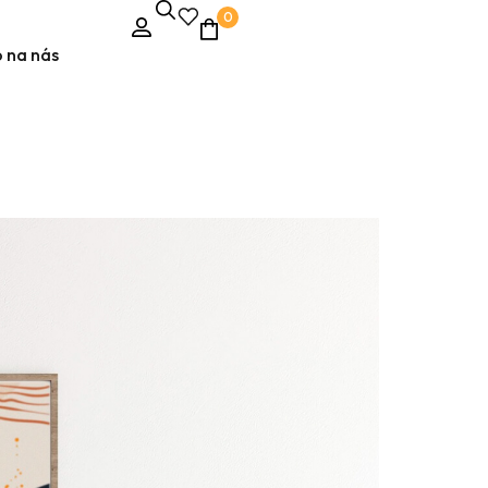
0
 na nás