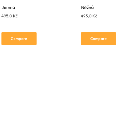
Jemná
Něžná
495,0
Kč
495,0
Kč
Compare
Compare