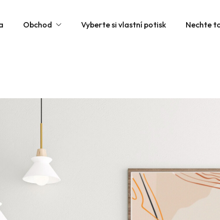
a
Obchod
Vyberte si vlastní potisk
Nechte to
Unisex / Mužská trička
Ženská trika
Dětská trička
Joma Sportovní Vybavení
Joma Sportovní Oblečení
Joma Boty