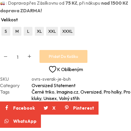
: Doprava přes Zásilkovnu od
75
Kč
, při nákupu
nad 1500 Kč
doprava ZDARMA!
Velikost
S
M
L
XL
XXL
XXXL
Přidat Do Košíku
K Oblíbeným
SKU
ovrs-sverak-je-buh
Category
Oversized Statement
Tags
Černé triko
,
Imagina.cz
,
Oversized
,
Pro holky
,
Pro
kluky
,
Unisex
,
Volný střih
Facebook
X
Pinterest
WhatsApp