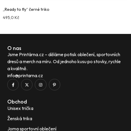
„Ready to fly“ černé triko
495,0
Kč
Compare
O nas
Jsme Printárna.cz – děláme potisk oblečení, sportovních
dresů a merch na míru. Od jednoho kusu po stovky, rychle
a kvalitně.
info@printarna.cz
Obchod
Unisex trička
Ženská trika
Joma sportovní oblečení