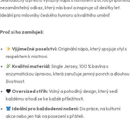
Jednoduchý a přesto výrazný nápis s humorem a úctou připomíná
nezaměnitelný odkaz, který nás baví a inspiruje už desítky let.
Ideální pro milovníky českého humoru a kvalitního umění!
Proč si ho zamiluješ:
Výjimečné poselství:
Originální nápis, který spojuje styl s
respektem k mistrovi.
Kvalitní materiál:
Single Jersey, 100 % bavlna s
enzymatickou úpravou, která zaručuje jemný povrch a dlouhou
životnost.
Oversized střih:
Volný a pohodlný design, který sedí
každému a hodí se ke každé příležitosti.
Ideální pro každodenní nošení:
Do práce, na kulturní
akce nebo jen tak na posezení s přáteli.