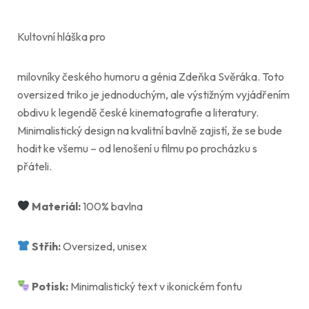
Kultovní hláška pro
milovníky českého humoru a génia Zdeňka Svěráka. Toto
oversized triko je jednoduchým, ale výstižným vyjádřením
obdivu k legendě české kinematografie a literatury.
Minimalistický design na kvalitní bavlně zajistí, že se bude
hodit ke všemu – od lenošení u filmu po procházku s
přáteli.
Materiál:
100% bavlna
Střih:
Oversized, unisex
Potisk:
Minimalistický text v ikonickém fontu