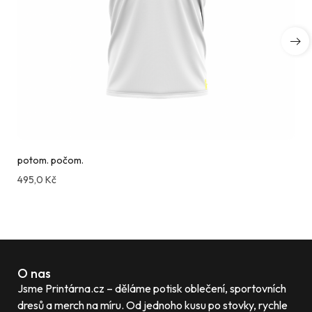
potom. počom.
495,0
Kč
Compare
O nas
Jsme Printárna.cz – děláme potisk oblečení, sportovních
dresů a merch na míru. Od jednoho kusu po stovky, rychle