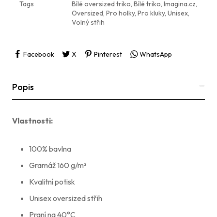
Tags
Bílé oversized triko
,
Bílé triko
,
Imagina.cz
,
Oversized
,
Pro holky
,
Pro kluky
,
Unisex
,
Volný střih
Facebook
X
Pinterest
WhatsApp
Popis
Vlastnosti:
100% bavlna
Gramáž 160 g/m²
Kvalitní potisk
Unisex oversized střih
Praní na 40°C