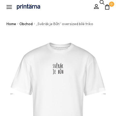
0
Home
Obchod
„Svěrák je Bůh“ oversized bílé triko
/
/