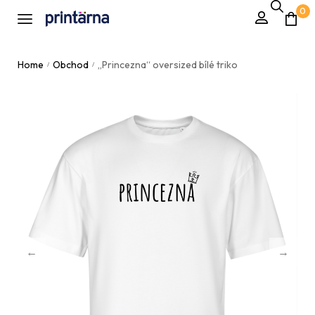
0
Home
Obchod
„Princezna“ oversized bílé triko
/
/