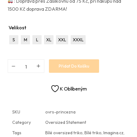
: Doprava přes Zásilkovnu od 75 Kč, při nákupu nad
1500 Kč doprava ZDARMA!
Velikost
S
M
L
XL
XXL
XXXL
Přidat Do Košíku
K Oblíbeným
SKU
ovrs-princezna
Category
Oversized Statement
Tags
Bílé oversized triko
,
Bílé triko
,
Imagina.cz
,