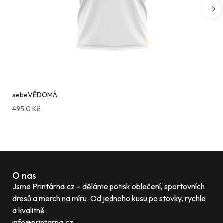
sebeVĚDOMÁ
495,0
Kč
Compare
O nas
Jsme Printárna.cz – děláme potisk oblečení, sportovních
dresů a merch na míru. Od jednoho kusu po stovky, rychle
a kvalitně.
info@printarna.cz