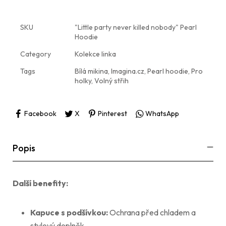
SKU
"Little party never killed nobody" Pearl
Hoodie
Category
Kolekce linka
Tags
Bílá mikina
,
Imagina.cz
,
Pearl hoodie
,
Pro
holky
,
Volný střih
Facebook
X
Pinterest
WhatsApp
Popis
Další benefity:
Kapuce s podšívkou:
Ochrana před chladem a
stylový doplněk.