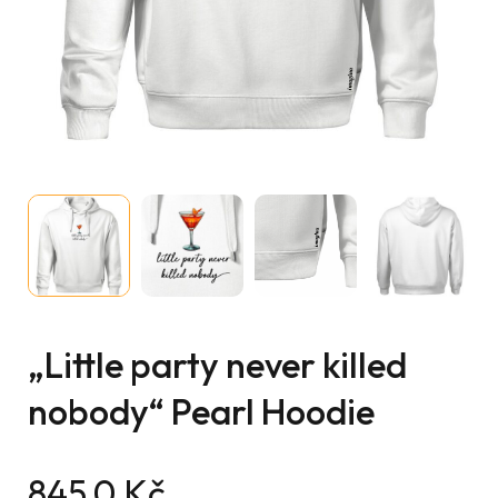
„Little party never killed
nobody“ Pearl Hoodie
845,0
Kč