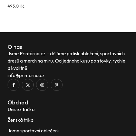
495,0
Kč
Compare
O nas
Jsme Printárna.cz – děláme potisk oblečení, sportovních
dresů a merch na míru. Od jednoho kusu po stovky, rychle
a kvalitně.
info@printarna.cz
Obchod
Unisex trička
Ženská trika
Joma sportovní oblečení